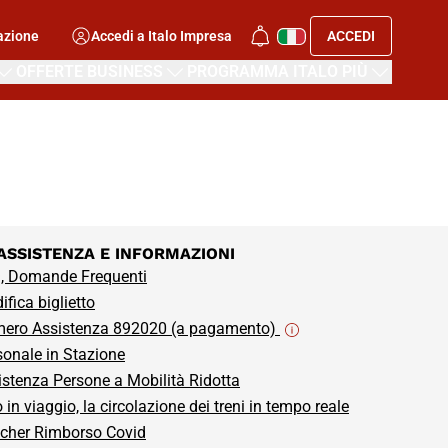
azione
Accedi a Italo Impresa
ACCEDI
OFFERTE BUSINESS
PROGRAMMA ITALO PIÙ
ASSISTENZA E INFORMAZIONI
, Domande Frequenti
fica biglietto
ero Assistenza 892020 (a pagamento)
sonale in Stazione
istenza Persone a Mobilità Ridotta
o in viaggio, la circolazione dei treni in tempo reale
cher Rimborso Covid