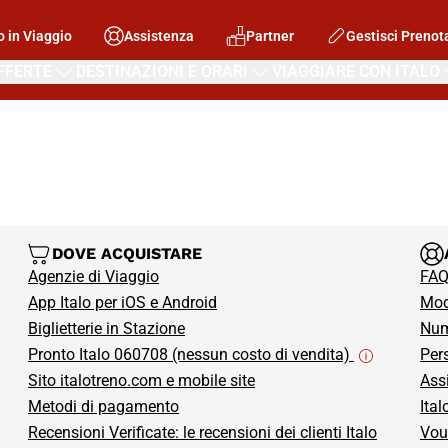
o in Viaggio
Assistenza
Partner
Gestisci Prenot
FFERTE
DESTINAZIONI E ORARI
VIAGGIARE CON ITALO
DOVE ACQUISTARE
Agenzie di Viaggio
FAQ
App Italo per iOS e Android
Modi
 scheda)
Biglietterie in Stazione
Num
Pronto Italo 060708 (nessun costo di vendita)
Per
Sito italotreno.com e mobile site
Ass
Metodi di pagamento
Ital
Recensioni Verificate: le recensioni dei clienti Italo
Vou