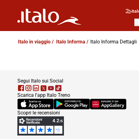
Ital
O
Italo in viaggio
/
Italo Informa
/
Italo Informa Dettagli
footer
Segui Italo sui Social
Scarica l'app Italo Treno
(Si apre in una nuova scheda)
(Si apre in una nuova scheda)
(Si apre in una nuova
Scopri le recensioni